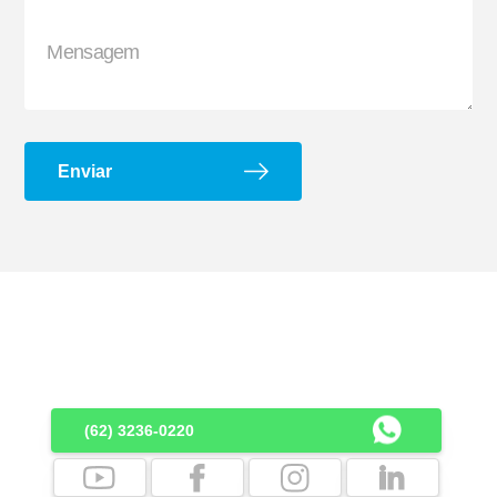
Enviar
Suporte G e Dobradiça
Arco de Enlonar
(62) 3236-0220
Ecoplate II
Apara-barro Antispray