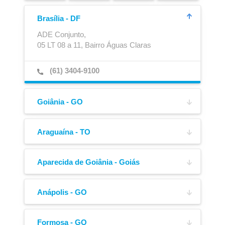
Brasília - DF
ADE Conjunto,
05 LT 08 a 11, Bairro Águas Claras
(61) 3404-9100
Goiânia - GO
BR-060, km 201,
s/n, Bairro Parque Oeste Industrial
Ajustador Automático
Caixa para Extintor
Araguaína - TO
Av. Bernardo Sayão,
(62) 3236-0200
1899, Bairro Vila Cearense
Aparecida de Goiânia - Goiás
BR-153, KM 1292,
(63) 98149-0020
s/n, Bairro Jardim Rio Grande
Anápolis - GO
Av. Contorno,
(62) 3283-6045
1928, Bairro Jardim Arco Verde
Formosa - GO