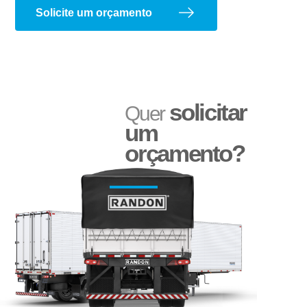
Aparelho de Levantamento
Ajustador Manual
Solicite um orçamento
solicitar
Quer
um
orçamento?
Adesivo Refletivo Rígido
Reservatório de Água