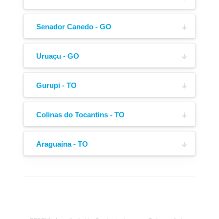
R. Treze,
(62) 3314-9191
3298, Bairro Parque Sao Francisco de Assis
Senador Canedo - GO
Lona de Cobertura
Engate de Ar
Rua JC 19, QUADRA 26A LOTE 26,
(61) 3642-0131
sn, Bairro Residencial Jardim Canedo
Uruaçu - GO
Rod. BR-153 com rua 08,
(62) 3773-3733
s/n, Bairro Vila Santana
Gurupi - TO
Rodovia BR-153, Chácara nº 01-A B2, KM
(62) 99631-3819
667,167,
Colinas do Tocantins - TO
, Bairro Zona de Expansão Urbana
BR-153,
2926, Bairro St. Campinas
Araguaína - TO
(63) 99283-9714
Av. Bernardo Sayão,
(63) 98147-0278
Boca de Escoamento
Cubo Outboard
1500, Bairro Vila Cearense
(63) 3412-5656