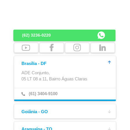
Aparelho de Levantamento
Ajustador Manual
(62) 3236-0220
Brasília - DF
ADE Conjunto,
05 LT 08 a 11, Bairro Águas Claras
Adesivo Refletivo Rígido
Reservatório de Água
(61) 3404-9100
Goiânia - GO
BR-060, km 201,
s/n, Bairro Parque Oeste Industrial
Araguaína - TO